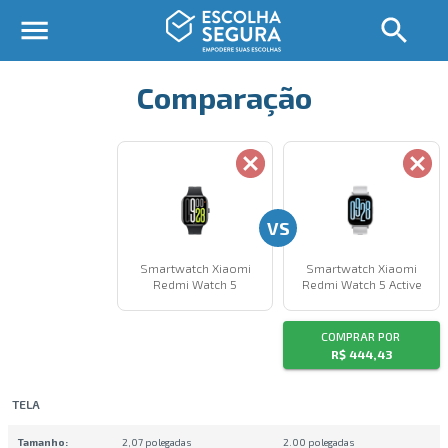
Comparação
VS
Smartwatch Xiaomi
Smartwatch Xiaomi
Redmi Watch 5
Redmi Watch 5 Active
COMPRAR POR
R$ 444,43
TELA
Tamanho
:
2,07 polegadas
2.00 polegadas