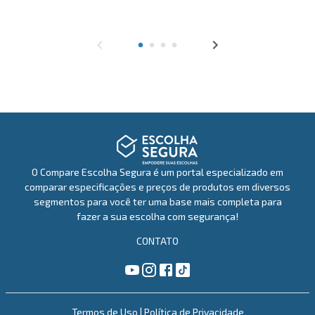
Apple iPad Air 11" M3
Apple iPad Pro 11" (M4)
VS
O Compare Escolha Segura é um portal especializado em
Dell Gamer G15 15" Intel® Core™
Lenovo LOQ 15" Intel Core i7-
comparar especificações e preços de produtos em diversos
i7-13650HX 16GB 512GB NVIDIA...
13650HX 16GB 512GB NVIDIA
segmentos para você ter uma base mais completa para
GeFor...
fazer a sua escolha com segurança!
CONTATO
VS
Termos de Uso
|
Política de Privacidade