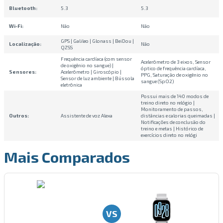
Bluetooth
:
5.3
5.3
Wi-Fi
:
Não
Não
GPS | Galileo | Glonass | BeiDou |
Localização
:
Não
QZSS
Frequência cardíaca (com sensor
Acelerômetro de 3 eixos, Sensor
de oxigênio no sangue) |
óptico de frequência cardíaca,
Sensores
:
Acelerômetro | Giroscópio |
PPG, Saturação de oxigênio no
Sensor de luz ambiente | Bússola
sangue (SpO2)
eletrônica
Possui mais de 140 modos de
treino direto no relógio |
Monitoramento de passos,
Outros
:
Assistente de voz Alexa
distâncias e calorias queimadas |
Notificações de conclusão do
treino e metas | Histórico de
exercícios direto no relógi
Mais Comparados
VS