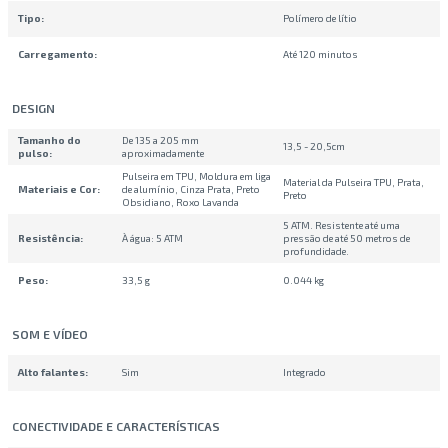
Tipo
:
Polímero de lítio
Carregamento
:
Até 120 minutos
DESIGN
Tamanho do
De 135 a 205 mm
13,5 - 20,5cm
pulso
:
aproximadamente
Pulseira em TPU, Moldura em liga
Material da Pulseira TPU, Prata,
Materiais e Cor
:
de alumínio, Cinza Prata, Preto
Preto
Obsidiano, Roxo Lavanda
5 ATM. Resistente até uma
Resistência
:
À água: 5 ATM
pressão de até 50 metros de
profundidade.
Peso
:
33,5 g
0.044 kg
SOM E VÍDEO
Alto falantes
:
Sim
Integrado
CONECTIVIDADE E CARACTERÍSTICAS