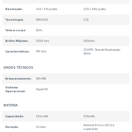
Resolução
:
432 × 514 pixels
320 x 385 pixels
Tecnologia
:
AMOLED
LCD
Tela-a-corpo
:
82%
Brilho Máximo
:
1500 nits
500nits
250PPI, Taxa de Atualização:
Características
:
PPI 324
60Hz
DADOS TÉCNICOS
Armazenamento
:
164 MB
Sistema
HyperOS
Operacional
:
BATERIA
Capacidade
:
550 mAh
470mAh
Android 6.0 ou iOS 12 e
Duração
:
24 dias
superiores