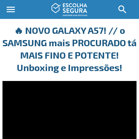
🔥 NOVO GALAXY A57! // o
SAMSUNG mais PROCURADO tá
MAIS FINO E POTENTE!
Unboxing e Impressões!