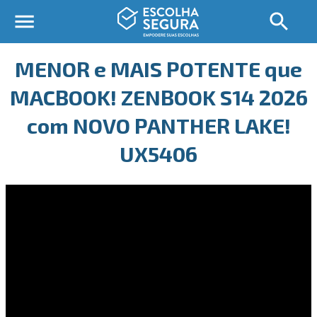
MENOR e MAIS POTENTE que
MACBOOK! ZENBOOK S14 2026
com NOVO PANTHER LAKE!
UX5406